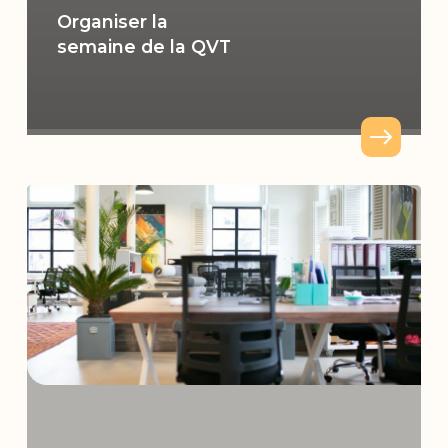
Organiser la
semaine de la QVT
Mettre
en
place
le
droit
à
la
déconnexion