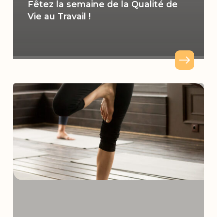
Fêtez la semaine de la Qualité de
Vie au Travail !
Comment
choisir
entre
yoga
et
Pilates
?