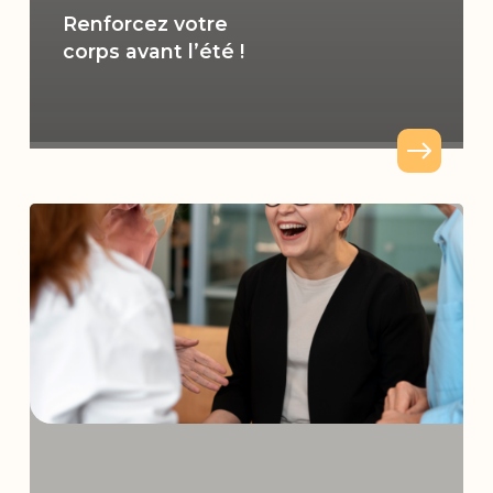
Renforcez votre
corps avant l’été !
Fêtez
la
semaine
de
la
Qualité
de
Vie
au