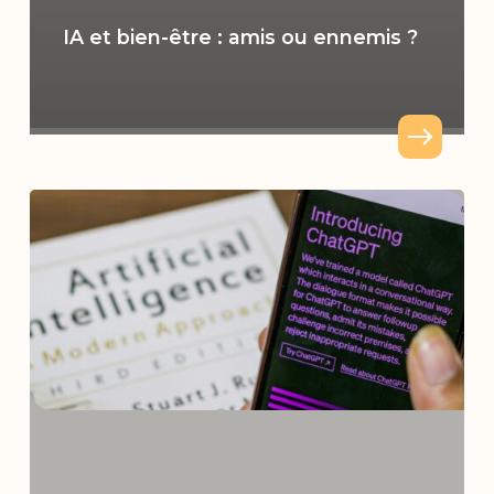
IA et bien-être : amis ou ennemis ?
Pourquoi
miser
sur
l’IA
en
entreprise
:
entre
gain
de